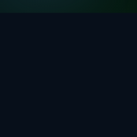
Desde 2023, Google está cambiando la forma en que
muestra resultados. Ahora, antes de los 10 resultados de
siempre, aparece un bloque de respuestas generadas por
IA. Se llama
AI Overviews
(antes SGE) y está
redefiniendo quién recibe clics y quién no.
Si tienes un negocio local en España, esto te afecta. Y no
de la forma en que te lo han contado.
¿Qué es exactamente el SEO con
IA?
Cuando alguien busca "cuánto cuesta poner una caldera